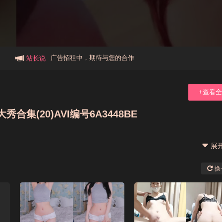
本站大事件(19j网站发展历程)
新手报道,扫盲科普帖
广告招租中，期待与您的合作
站长说
+查看
集(20)AVI编号6A3448BE
展
换