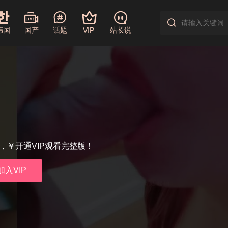
韩国
国产
话题
VIP
站长说
享，￥开通VIP观看完整版！
加入VIP