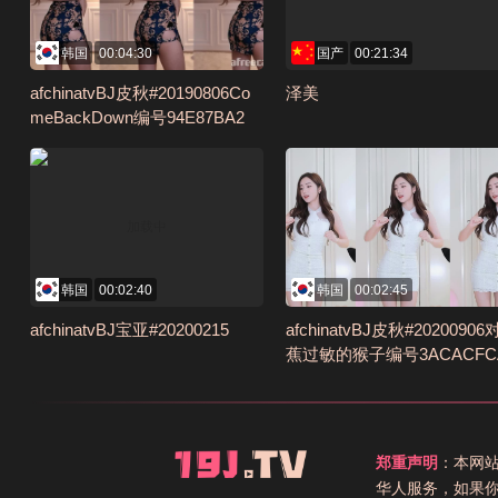
韩国
00:04:30
国产
00:21:34
afchinatvBJ皮秋#20190806Co
泽美
meBackDown编号94E87BA2
韩国
00:02:40
韩国
00:02:45
afchinatvBJ宝亚#20200215
afchinatvBJ皮秋#2020090
蕉过敏的猴子编号3ACACFC
郑重声明
：本网
华人服务，如果