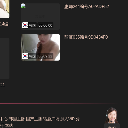
惠娜244编号A02ADF52
14编
韩国
00:00:00
韶姬035编号9D0434F0
韩国
00:09:22
21
中心
韩国主播
国产主播
话题广场
加入VIP
分
关于本站