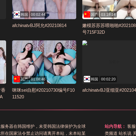
韩国
00:02:44
国产
03:18:14
afchinatvBJ阿允#20210814
嫩模苏苏苏喂啪啪#202108
号715F32D
国产
01:08:46
韩国
00:02:20
6对香
咪咪sei自慰#20210730编号F10
afchinatvBJ亚细亚#202104
A
11520
站服务器在韩国维护，未受韩国法律保护为全球
站内导航：
客服
你所在国家法令禁止访问请离开本站，未本站某
类频道
站长说