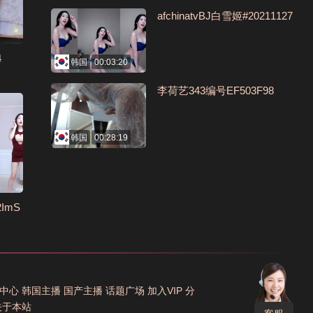
afchinatvBJ白雪姬#20211127
4
韩国
00:03:20
李荷艺343编号EF503F98
韩国
00:28:19
2ImS
中心
韩国主播
国产主播
话题广场
加入VIP
分
关于本站