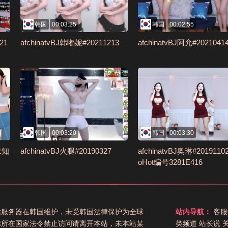
韩国
00:03:25
韩国
00:02:55
21
afchinatvBJ韩嘟妮#20211213
afchinatvBJ阿允#2021041
韩国
00:03:20
韩国
00:03:30
1未知
afchinatvBJ火腿#20190327
afchinatvBJ奥琳#2019110
oHot编号3281E416
站服务器在韩国维护，未受韩国法律保护为全球
站内导航：
客服
你所在国家法令禁止访问请离开本站，未本站某
类频道
站长说