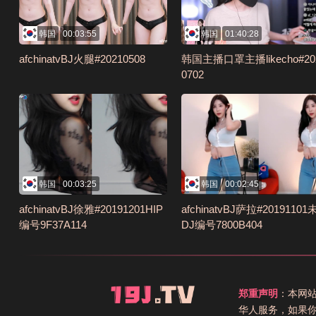
韩国
00:03:55
韩国
01:40:28
afchinatvBJ火腿#20210508
韩国主播口罩主播likecho#20
0702
韩国
00:03:25
韩国
00:02:45
afchinatvBJ徐雅#20191201HIP
afchinatvBJ萨拉#2019110
编号9F37A114
DJ编号7800B404
郑重声明
：本网
华人服务，如果