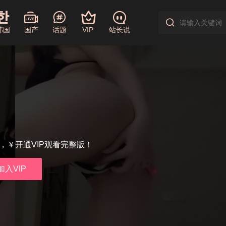
韩国
国产
话题
VIP
站长说
享，￥开通VIP观看完整版！
加入VIP