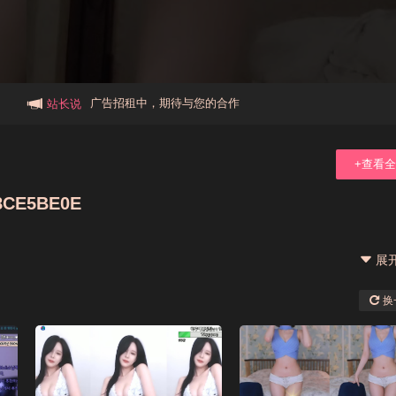
本站大事件(19j网站发展历程)
新手报道,扫盲科普帖
广告招租中，期待与您的合作
站长说
+查看
E5BE0E
展
换