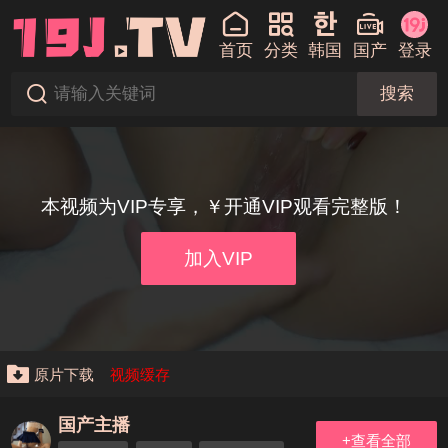
首页
分类
韩国
国产
登录
搜索
本视频为VIP专享，￥开通VIP观看完整版！
加入VIP
原片下载
视频缓存
国产主播
+查看全部