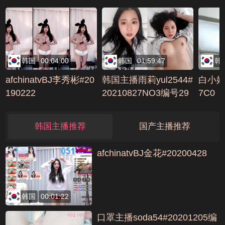
韩国
00:04:00
韩国
01:59:47
韩
afchinatvBJ李秀彬#20
韩国主播雨莉yul2544#
白小姐
190222
20210827NO3编号29
7C0
3E2EEC
韩国主播推荐
国产主播推荐
afchinatvBJ金花#20200428
韩国
00:01:22
口罩主播soda54#20201205编