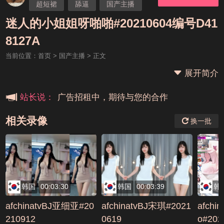
超短裙
舔逼
国产主播
迷人的小姐姐呀
迷人的小姐姐呀啪啪#20210604编号D41
本站大事件(19j网站发展历程)
8127A
当前位置：
首页
>
国产主播
> 正文
新手报道,扫盲科普帖
展开简介
广告招租中，期待与您的合作
站长说：
相关录像
换一批
韩国
00:03:30
韩国
00:03:39
韩
afchinatvBJ亚细亚#20
afchinatvBJ宋琪#2021
afchi
210912
0619
o#202