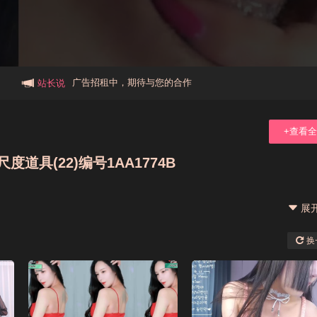
本站大事件(19j网站发展历程)
新手报道,扫盲科普帖
广告招租中，期待与您的合作
站长说
+查看
度道具(22)编号1AA1774B
展
换