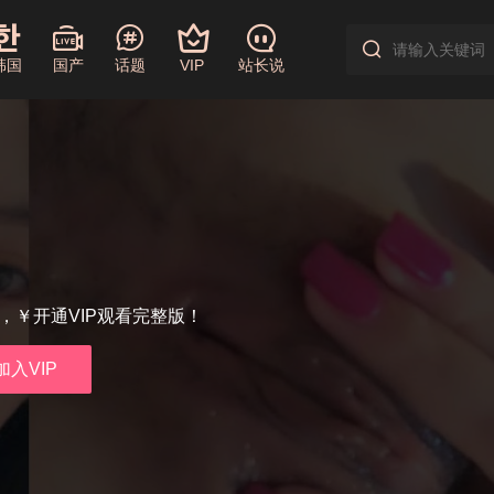
韩国
国产
话题
VIP
站长说
享，￥开通VIP观看完整版！
加入VIP