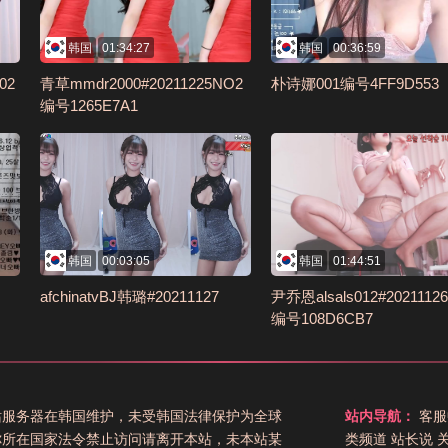
韩国
01:34:27
韩国
00:36:59
02
青草mmdr2000#20211225NO2
朴诗娜001编号4FF9D553
编号1265E7A1
韩国
00:03:05
韩国
01:44:51
afchinatvBJ韩璐#20211127
尹乔恩alsals012#2021112
编号108D6CB7
站服务器在韩国维护，未受韩国法律保护为全球
站内导航：
客服
你所在国家法令禁止访问请离开本站，未本站某
类频道
站长说