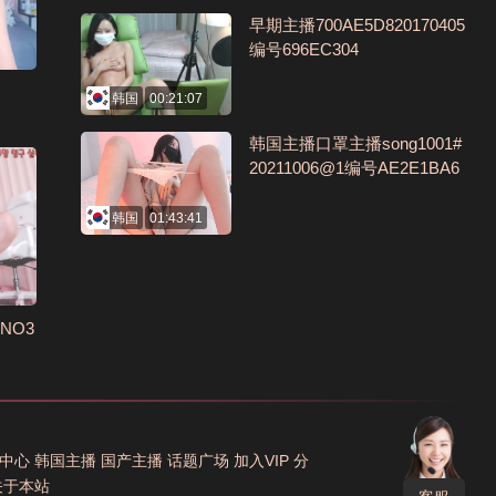
早期主播700AE5D820170405
编号696EC304
韩国
00:21:07
韩国主播口罩主播song1001#
20211006@1编号AE2E1BA6
韩国
01:43:41
6NO3
中心
韩国主播
国产主播
话题广场
加入VIP
分
关于本站