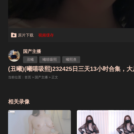
原片下载
视频缓存
国产主播
丑曦
曦嘻吸熙
曦熙熹
(丑曦)(曦嘻吸熙)232425日三天13小时合集，大尺
当前位置：
首页
>
国产主播
> 正文
相关录像