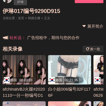
伊琳
本站大事件(19j网站发展历程)
伊琳017编号9290D915
当前位置：
首页
>
韩国主播
> 正文
新手报道,扫盲科普帖
展开简介
广告招租中，期待与您的合作
站长说：
相关录像
换一批
韩国
00:03:33
韩国
00:21:35
韩
afchinatvBJ火腿#2020
白小姐006编号32F117
afchi
1110一分一秒编号D1
6F
0626
EB11B0