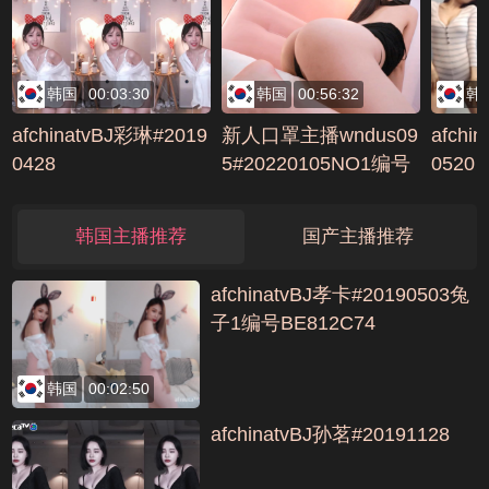
韩国
00:03:30
韩国
00:56:32
韩
afchinatvBJ彩琳#2019
新人口罩主播wndus09
afchi
0428
5#20220105NO1编号
0520
E5B0C482
韩国主播推荐
国产主播推荐
afchinatvBJ孝卡#20190503兔
子1编号BE812C74
韩国
00:02:50
afchinatvBJ孙茗#20191128