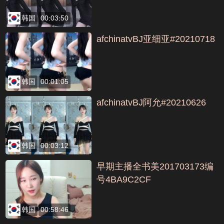
韩国
00:03:50
afchinatvBJ亚细亚#20210718
韩国
00:01:05
afchinatvBJ阿允#20210626
韩国
00:03:12
早期主播全书美201703173编
号4BA9C2CF
韩国
00:58:46