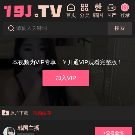
首页
分类
韩国
国产
登录
搜索
本视频为VIP专享，￥开通VIP观看完整版！
加入VIP
原片下载
视频缓存
韩国主播
+查看全部