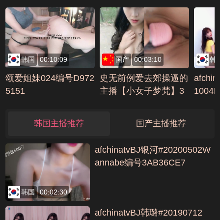
韩国
00:10:09
国产
00:03:10
韩
颂爱姐妹024编号D972
史无前例爱去郊操逼的
afchi
5151
主播【小女子梦梵】3
1004L
天合集很刺激(5)AVI编
号10046C5
韩国主播推荐
国产主播推荐
afchinatvBJ银河#20200502W
annabe编号3AB36CE7
韩国
00:02:30
afchinatvBJ韩璐#20190712