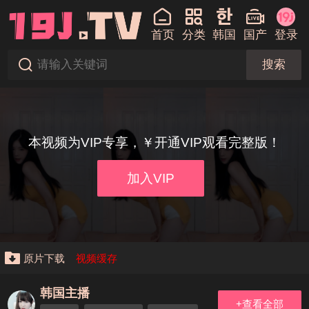
首页
分类
韩国
国产
登录
搜索
本视频为VIP专享，￥开通VIP观看完整版！
加入VIP
原片下载
视频缓存
韩国主播
+查看全部