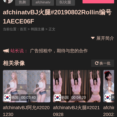
热舞
afchinatv
BJ火腿
afchinatvBJ火腿#20190802Rollin编号
本站大事件(19j网站发展历程)
1AECE06F
当前位置：
首页
>
韩国主播
> 正文
新手报道,扫盲科普帖
展开简介
广告招租中，期待与您的合作
站长说：
相关录像
换一批
韩国
00:03:40
韩国
00:04:20
韩
afchinatvBJ阿允#2020
afchinatvBJ火腿#2021
afchi
1230
0928
20022