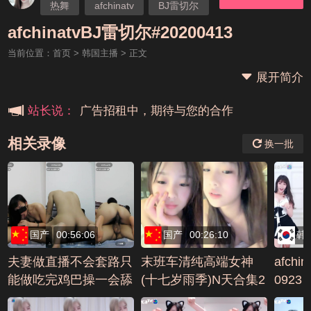
热舞
afchinatv
BJ雷切尔
本站大事件(19j网站发展历程)
afchinatvBJ雷切尔#20200413
当前位置：
首页
>
韩国主播
> 正文
新手报道,扫盲科普帖
展开简介
广告招租中，期待与您的合作
站长说：
相关录像
换一批
国产
00:56:06
国产
00:26:10
韩
夫妻做直播不会套路只
末班车清纯高端女神
afchi
能做吃完鸡巴操一会舔
(十七岁雨季)N天合集2
0923
逼再操再口交不停歇编
3小时推荐(23)AVI编号