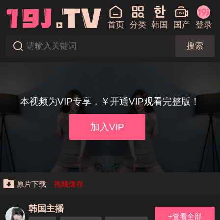
首页
分类
韩国
国产
登录
搜索
本视频为VIP专享，￥开通VIP观看完整版！
加入VIP
原片下载
视频缓存
韩国主播
+查看全部