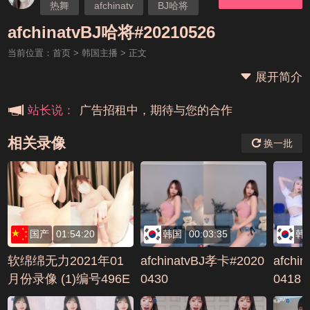
热舞
afchinatv
BJ哈将
本站大事件(19j网站发展历程)
afchinatvBJ哈将#20210526
当前位置：
首页
>
韩国主播
> 正文
新手报道,扫盲科普帖
展开简介
广告招租中，期待与您的合作
站长说：
相关录像
换一批
国产
01:54:20
韩国
00:03:35
韩
软绵绵无力2021年01
afchinatvBJ孝卡#2020
afchi
月份录像 (1)编号496E
0430
0418
1725