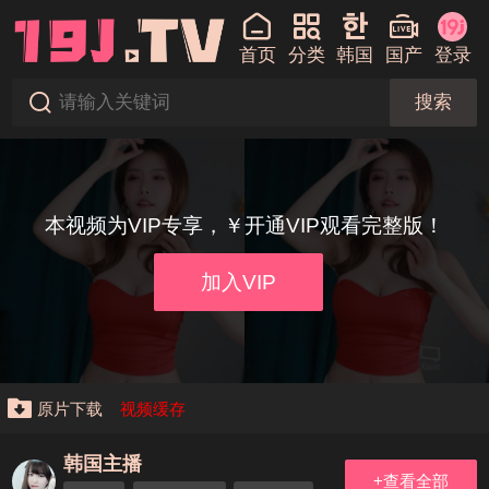
首页
分类
韩国
国产
登录
搜索
本视频为VIP专享，￥开通VIP观看完整版！
加入VIP
原片下载
视频缓存
韩国主播
+查看全部