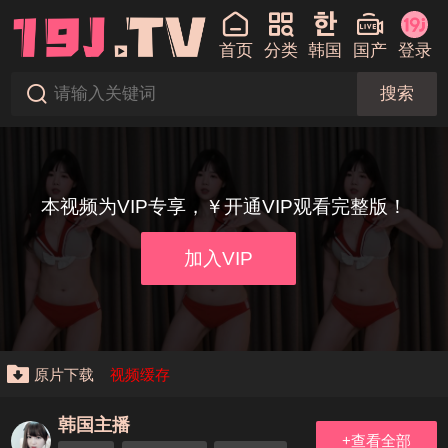
首页
分类
韩国
国产
登录
搜索
本视频为VIP专享，￥开通VIP观看完整版！
加入VIP
原片下载
视频缓存
韩国主播
+查看全部