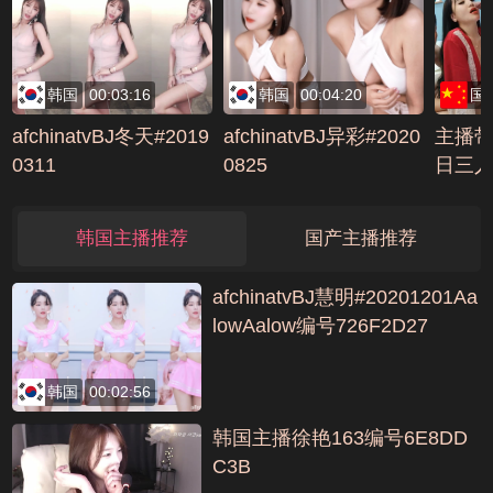
韩国
00:03:16
韩国
00:04:20
国
afchinatvBJ冬天#2019
afchinatvBJ异彩#2020
主播带
0311
0825
日三
佬大战
610C
韩国主播推荐
国产主播推荐
afchinatvBJ慧明#20201201Aa
lowAalow编号726F2D27
韩国
00:02:56
韩国主播徐艳163编号6E8DD
C3B