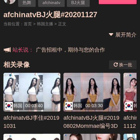
热舞
afchinatv
BJ火腿
本站大事件(19j网站发展历程)
afchinatvBJ火腿#20201127
当前位置：
首页
>
韩国主播
> 正文
新手报道,扫盲科普帖
展开简介
广告招租中，期待与您的合作
站长说：
相关录像
换一批
韩国
00:03:40
韩国
00:03:30
韩
afchinatvBJ李佳#2019
afchinatvBJ火腿#2019
afchi
1031
0802Mommae编号3D
1112
9D0DB9