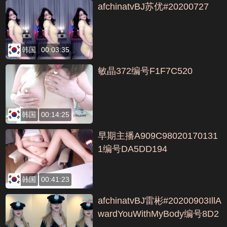
afchinatvBJ苏优#20200727
韩国
00:03:35
敏晶372编号F1F7C520
韩国
00:14:25
早期主播A909C98020170131
1编号DA5DD194
韩国
00:41:23
afchinatvBJ雷彬#20200903IllA
wardYouWithMyBody编号8D2
214F3