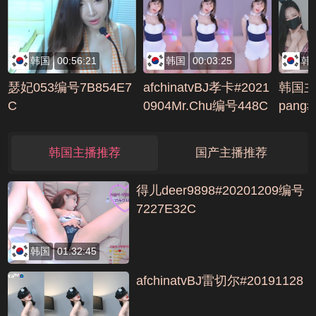
韩国
00:56:21
韩国
00:03:25
韩
瑟妃053编号7B854E7
afchinatvBJ孝卡#2021
韩国主
C
0904Mr.Chu编号448C
pang
B92E
C413
韩国主播推荐
国产主播推荐
得儿deer9898#20201209编号
7227E32C
韩国
01:32:45
afchinatvBJ雷切尔#20191128