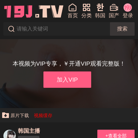
首页
分类
韩国
国产
登录
搜索
本视频为VIP专享，￥开通VIP观看完整版！
加入VIP
原片下载
视频缓存
韩国主播
+查看全部