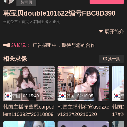
韩宝贝
本站大事件(19j网站发展历程)
韩宝贝double101522编号FBC8D390
当前位置：
首页
>
韩国主播
> 正文
新手报道,扫盲科普帖
展开简介
广告招租中，期待与您的合作
站长说：
相关录像
换一批
韩国
02:15:49
韩国
01:10:05
韩
韩国主播崔黛恩carped
韩国主播韩有宣asdzxc
韩国主
iem110392#20210809
v1212#20210620
17#2
编号1DF4CEFB
A06D