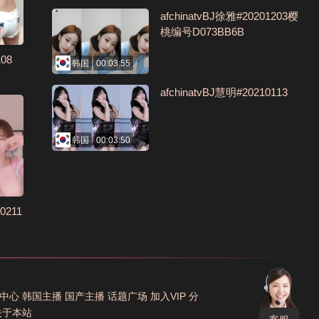
afchinatvBJ徐雅#20201203樱
桃编号D073BB6B
08
韩国
00:03:55
afchinatvBJ慧明#20210113
韩国
00:03:50
0211
中心
韩国主播
国产主播
话题广场
加入VIP
分
关于本站