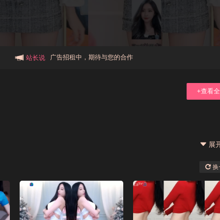
本站大事件(19j网站发展历程)
新手报道,扫盲科普帖
广告招租中，期待与您的合作
站长说
+查看
展
换