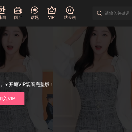
韩国
国产
话题
VIP
站长说
享，￥开通VIP观看完整版！
加入VIP