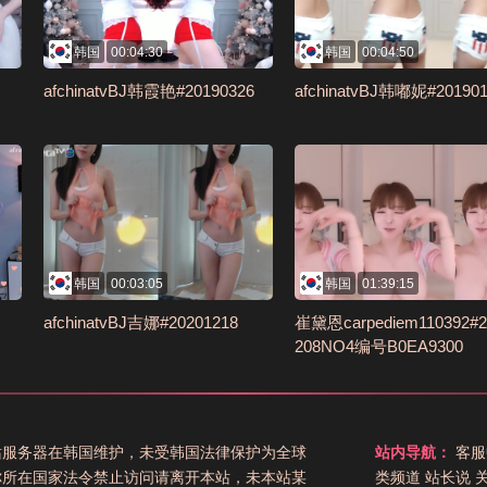
韩国
00:04:30
韩国
00:04:50
afchinatvBJ韩霞艳#20190326
afchinatvBJ韩嘟妮#201901
韩国
00:03:05
韩国
01:39:15
afchinatvBJ吉娜#20201218
崔黛恩carpediem110392#2
208NO4编号B0EA9300
站服务器在韩国维护，未受韩国法律保护为全球
站内导航：
客服
你所在国家法令禁止访问请离开本站，未本站某
类频道
站长说