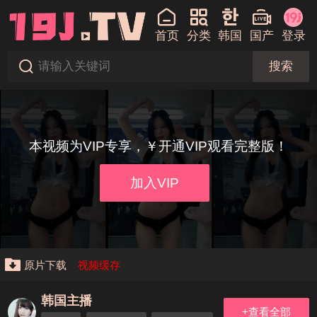
首页
分类
韩国
国产
登录
搜索
本视频为VIP专享，￥开通VIP观看完整版！
加入VIP
原片下载
视频缓存
韩国主播
+查看全部