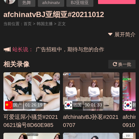
热舞
afchinatv
BJ亚细亚
本站大事件(19j网站发展历程)
afchinatvBJ亚细亚#20211012
当前位置：
首页
>
韩国主播
> 正文
新手报道,扫盲科普帖
展开简介
广告招租中，期待与您的合作
站长说：
相关录像
换一批
国产
01:26:19
韩国
00:01:33
韩
可爱逗屌小骚货#2021
afchinatvBJ孙茗#2021
afchi
0621编号8D60E985
0707
0910