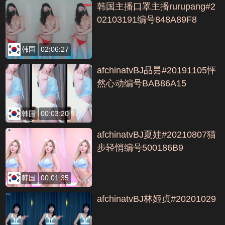
韩国主播口罩主播rurupang#2
02103191编号848A89F8
韩国
02:06:27
afchinatvBJ品昙#20191105怦
然心动编号BAB86A15
韩国
00:03:20
afchinatvBJ夏娃#20210807猫
步轻悄编号500186B9
韩国
00:01:35
afchinatvBJ林姬贞#20201029