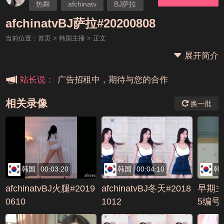
热舞
afchinatv
BJ萨拉
本站大事件(19j网站发展历程)
afchinatvBJ萨拉#20200808
当前位置：
首页
>
韩国主播
> 正文
新手报道,扫盲科普帖
展开简介
广告招租中，期待与您的合作
站长说：
相关录像
换一批
韩国
00:03:20
韩国
00:04:10
韩
afchinatvBJ火腿#2019
afchinatvBJ冬天#2018
早期主
0610
1012
5编号2