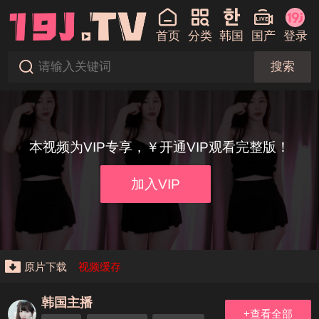
首页
分类
韩国
国产
登录
搜索
本视频为VIP专享，￥开通VIP观看完整版！
加入VIP
原片下载
视频缓存
韩国主播
+查看全部