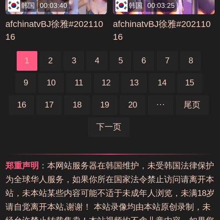
韩国
00:03:40
韩国
00:03:25
afchinatvBJ徐雅#202110
afchinatvBJ徐雅#202110
16
16
1
2
3
4
5
6
7
8
9
10
11
12
13
14
15
16
17
18
19
20
···
尾页
下一页
郑重声明
：本网站服务器在韩国维护，未受韩国法律保护
为全球华人服务，如果你所在国家法令禁止访问请离开本
站，未本站某些内容可能不适于未成年人浏览，未满18岁
请自觉离开本站,谢谢！ 本站录像均由本站原创录制，未